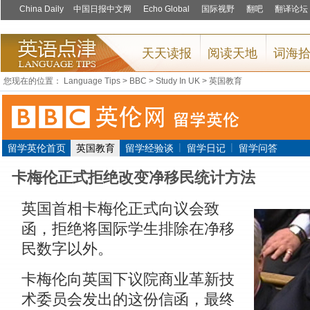
您现在的位置：
Language Tips
>
BBC
>
Study In UK
>
英国教育
|
|
留学英伦首页
英国教育
留学经验谈
留学日记
留学问答
卡梅伦正式拒绝改变净移民统计方法
英国首相卡梅伦正式向议会致
函，拒绝将国际学生排除在净移
民数字以外。
卡梅伦向英国下议院商业革新技
术委员会发出的这份信函，最终