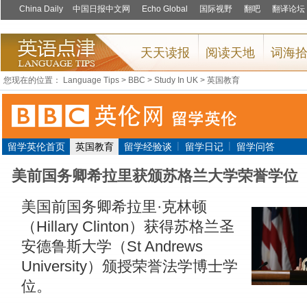
您现在的位置：
Language Tips
>
BBC
>
Study In UK
>
英国教育
|
|
留学英伦首页
英国教育
留学经验谈
留学日记
留学问答
美前国务卿希拉里获颁苏格兰大学荣誉学位
美国前国务卿希拉里·克林顿
（Hillary Clinton）获得苏格兰圣
安德鲁斯大学（St Andrews
University）颁授荣誉法学博士学
位。