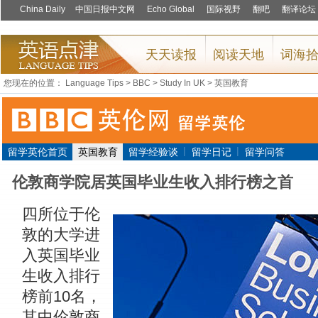
您现在的位置：
Language Tips
>
BBC
>
Study In UK
>
英国教育
|
|
留学英伦首页
英国教育
留学经验谈
留学日记
留学问答
伦敦商学院居英国毕业生收入排行榜之首
四所位于伦
敦的大学进
入英国毕业
生收入排行
榜前10名，
其中伦敦商