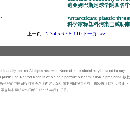
迪亚姆巴斯足球学院四名毕
r
Antarctica's plastic threa
科学家称塑料污染已威胁南
上一页
1
2
3
4
5
6
7
8
9
10
下一页
>>|