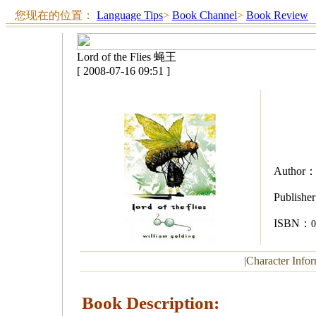
您现在的位置：
Language Tips
>
Book Channel
>
Book Review
Lord of the Flies 蝇王
[ 2008-07-16 09:51 ]
Author
Publisher
ISBN
：
0
|
Character Info
Book Description: