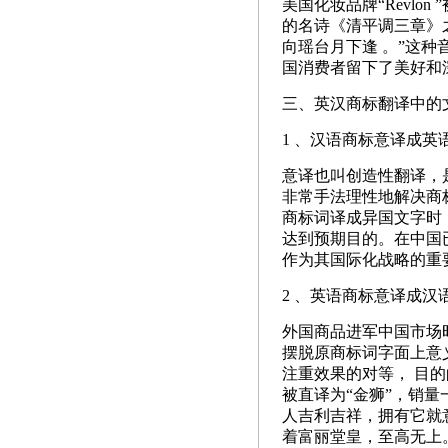
美国化妆品牌“Revlo
的名诗《清平调三章》
向瑶台月下逢 。”这
国消费者留下了美好和
三、英汉商标翻译中的
1 、汉语商标意译成英
意译也叫创造性翻译，
非常手法理性地解决商
商标词译成异国文字时
达到预期目的。在中国已
作为其国际化战略的重
2 、英语商标意译成汉
外国商品进军中国市场
摆脱原商标词字面上意
注重效果的对等， 目的的
被直译为“金狮”，销量
人吉利吉祥，拥有它就
着富丽堂皇，至高无上