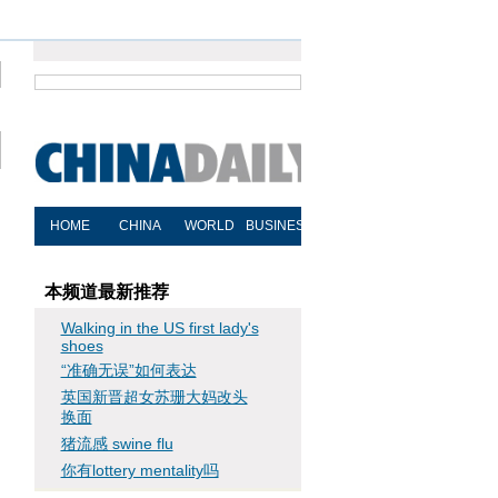
本频道最新推荐
Walking in the US first lady's
shoes
“准确无误”如何表达
英国新晋超女苏珊大妈改头
换面
猪流感 swine flu
你有lottery mentality吗