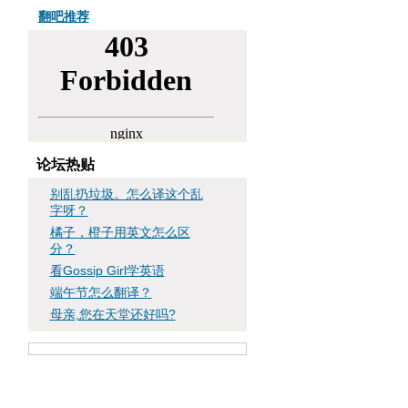
翻吧推荐
论坛热贴
别乱扔垃圾。怎么译这个乱
字呀？
橘子，橙子用英文怎么区
分？
看Gossip Girl学英语
端午节怎么翻译？
母亲,您在天堂还好吗?