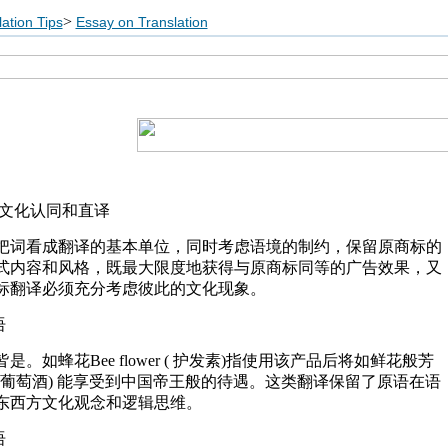
>
ation Tips
Essay on Translation
的文化认同和直译
把词看成翻译的基本单位，同时考虑语境的制约，保留原商标的
式内容和风格，既最大限度地获得与原商标同等的广告效果，又
标翻译必须充分考虑彼此的文化现象。
语
。如蜂花Bee flower ( 护发素)指使用该产品后将如鲜花般芳
sty (葡萄酒) 能享受到中国帝王般的待遇。这类翻译保留了原语在语
东西方文化观念和逻辑思维。
语