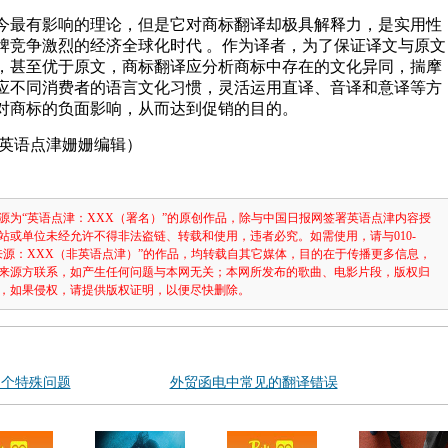
今最有影响的理论，但是它对商标翻译却极具解释力，是实用性
牌竞争激烈的经济全球化时代 。作为译者，为了保证译文与原文
，甚至优于原文，商标翻译应分析商标中存在的文化异同，揣摩
应不同消费者的语言文化习惯，灵活运用直译、音译和意译等方
对商标的负面影响，从而达到促销的目的。
 英语点津姗姗编辑）
源为“英语点津：XXX（署名）”的原创作品，除与中国日报网签署英语点津内容授
站或单位未经允许不得非法盗链、转载和使用，违者必究。如需使用，请与010-
注明“来源：XXX（非英语点津）”的作品，均转载自其它媒体，目的在于传播更多信息，
来源方联系，如产生任何问题与本网无关；本网所发布的歌曲、电影片段，版权归
，如果侵权，请提供版权证明，以便尽快删除。
四个特殊问题
外贸函电中常见的翻译错误