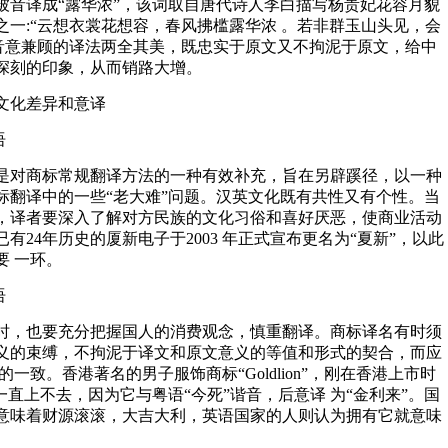
n ”被音译成“露华浓”，该词取自唐代诗人李白描写杨贵妃花容月貌
之一:“云想衣裳花想容，春风拂槛露华浓 。若非群玉山头见，会
种音意兼顾的译法两全其美，既忠实于原文又不拘泥于原文，给中
深刻的印象，从而销路大增。
文化差异和意译
语
是对商标常规翻译方法的一种有效补充，旨在另辟蹊径，以一种
标翻译中的一些“老大难”问题。汉英文化既有共性又有个性。当
，译者要深入了解对方民族的文化习俗和喜好厌恶，使商业活动
有24年历史的厦新电子于2003 年正式宣布更名为“夏新”，以此
要 一环。
语
时，也要充分把握国人的消费观念，慎重翻译。商标译名有时须
义的束缚，不拘泥于译文和原文意义的等值和形式的契合，而应
一致。香港著名的男子服饰商标“Goldlion”，刚在香港上市时
一直上不去，因为它与粤语“今死”谐音，后意译 为“金利来”。国
意味着财源滚滚，大吉大利，英语国家的人则认为拥有它就意味
。