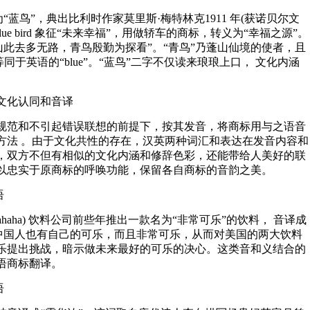
直译为“蓝鸟”，典出比利时作家莫里斯·梅特林克1911 年(获诺贝尔文
ue bird 象征“未来幸福”，用做轿车的商标，转义为“幸福之源”。
山此去多无路，青鸟殷勤为探看”。“青鸟”乃蓬山仙境的使者，且
等同于英语的“blue”。“蓝鸟”二字不仅读来琅琅上口， 文化内涵
文化认同和音译
规范和不引起错误联想的前提下，按其发音，将商标用与之语音
方法 。由于文化共性的存在，汉英两种词汇和表达在发音内容和
，双方不但有相似的文化内涵和修辞色彩，还能带给人美好的联
以忠实于原商标的呼唤功能，保留各自商标的音韵之美。
语
ahaha) 饮料公司前些年推出一款名为“非常可乐”的饮料， 音译成
，似乎预示中国人也有自己的可乐，而且非常可乐，从而对美国的两大饮料
乐提出挑战，暗示做未来最好的可乐的决心。这类音和义结合的
语商标翻译。
语