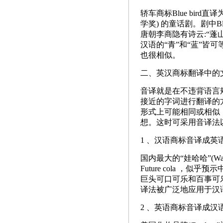
轿车商标Blue bird
学奖) 的童话剧。剧中Bl
唐朝李商隐有诗云:“蓬
汉语的“青”和“蓝”皆可
也很相似。
二、英汉商标翻译中的
音译就是在不违背语言
接近的字词进行翻译的
形式上可能相同或相似
想。这时可采用音译法
1 、汉语商标音译成英
国内最大的“娃哈哈”(W
Future cola 
巨头可口可乐和百事可
译法被广泛地应用于汉
2 、英语商标音译成汉