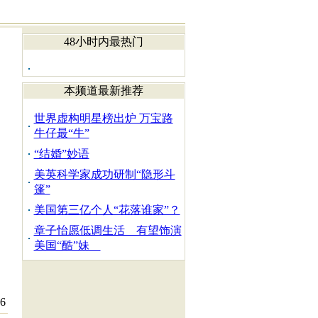
48小时内最热门
本频道最新推荐
世界虚构明星榜出炉 万宝路
牛仔最“牛”
“结婚”妙语
美英科学家成功研制“隐形斗
篷”
美国第三亿个人“花落谁家”？
章子怡愿低调生活 有望饰演
美国“酷”妹
6