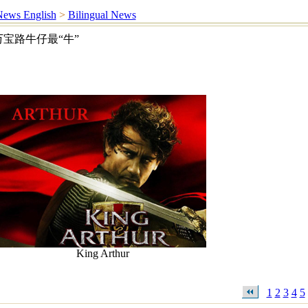
ews English
>
Bilingual News
宝路牛仔最“牛”
King Arthur
1
2
3
4
5