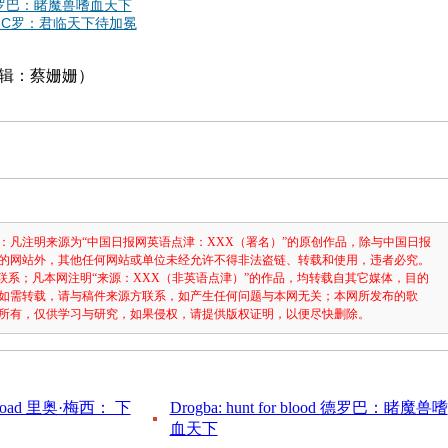
ood 德罗巴：睹魔兽嗜血天下
owned C罗：君临天下待加冕
编辑：蔡姗姗）
：凡注明来源为“中国日报网英语点津：XXX（署名）”的原创作品，除与中国日报
的网站外，其他任何网站或单位未经允许不得非法盗链、转载和使用，违者必究。
3631联系；凡本网注明“来源：XXX（非英语点津）”的作品，均转载自其它媒体，目的
如需转载，请与稿件来源方联系，如产生任何问题与本网无关；本网所发布的歌
所有，仅供学习与研究，如果侵权，请提供版权证明，以便尽快删除。
the road 里奥·梅西： 下
Drogba: hunt for blood 德罗巴：睹魔兽嗜
血天下