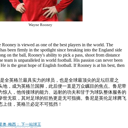
Wayne Rooney
 Rooney is viewed as one of the best players in the world. The
has been firmly in the spotlight since breaking into the England side
ng on the ball, Rooney's ability to pick a pass, shoot from distance
he team is unparalleled in world football. His passion can never been
. He is the great hope of English football. If Rooney is at his best, then
尼是全英格兰最具实力的球员，也是全球最顶尖的足坛巨星之
人头地，成为英格兰国脚，此后便一直是万众瞩目的焦点。鲁尼带
力惊人，他传接球的能力、远射的功夫和甘于为球队整体服务的
举世无双，其对足球的狂热更是无可指摘。鲁尼是英伦足球腾飞
态上佳，英格兰必定不可抵挡！
 road 里奥·梅西： 下一站球王