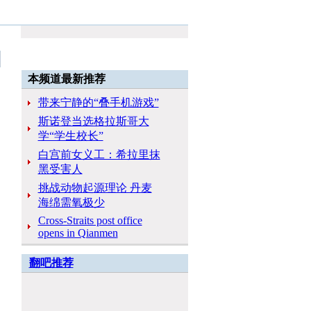
本频道最新推荐
带来宁静的“叠手机游戏”
斯诺登当选格拉斯哥大
学“学生校长”
白宫前女义工：希拉里抹
黑受害人
挑战动物起源理论 丹麦
海绵需氧极少
Cross-Straits post office
opens in Qianmen
翻吧推荐