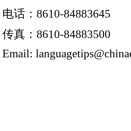
电话：8610-84883645
传真：8610-84883500
Email: languagetips@china