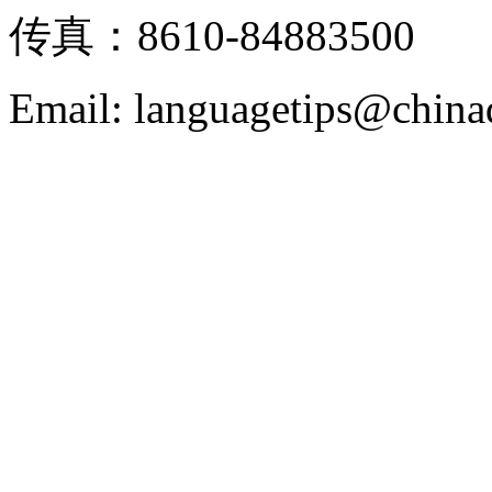
传真：8610-84883500
Email: languagetips@china