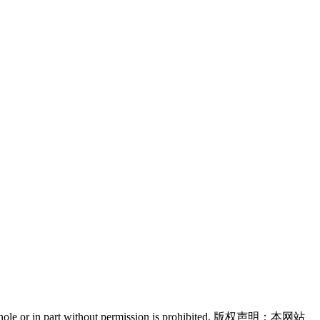
n in whole or in part without permission is prohibited. 版权声明：本网站