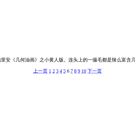
德里安《几何油画》之小黄人版。连头上的一撮毛都是辣么富含
上一页
1
2
3
4
5
6
7
8
9
10
下一页