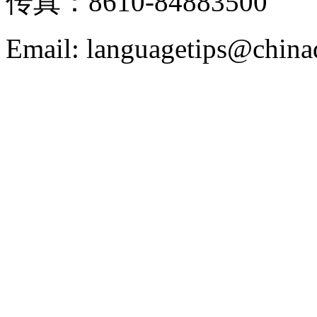
传真：8610-84883500
Email: languagetips@china