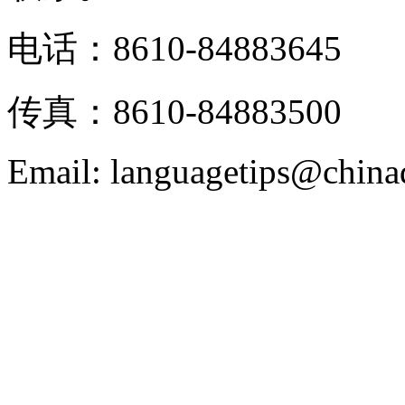
电话：8610-84883645
传真：8610-84883500
Email: languagetips@china