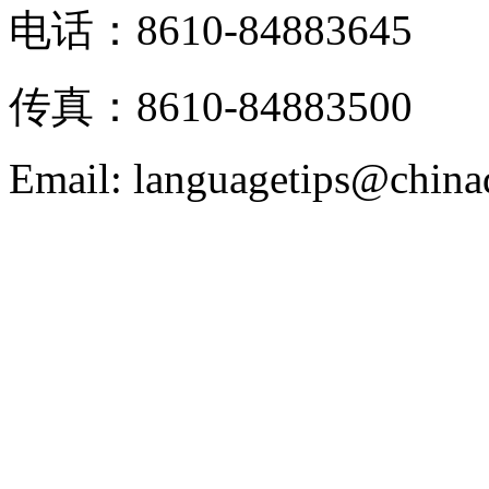
电话：8610-84883645
传真：8610-84883500
Email: languagetips@china