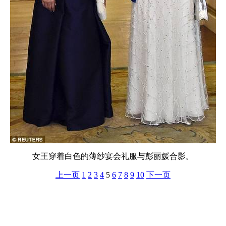
女王穿着白色的薄纱宴会礼服与彭丽媛合影。
上一页
1
2
3
4
5
6
7
8
9
10
下一页