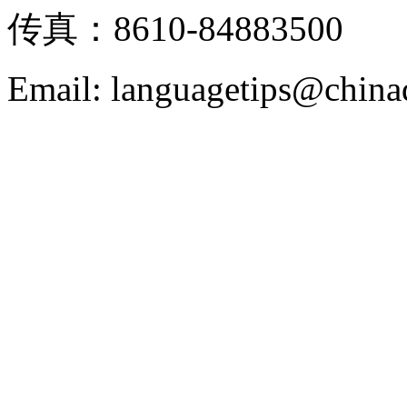
传真：8610-84883500
Email: languagetips@china