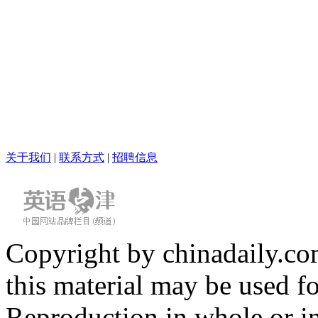
关于我们
|
联系方式
|
招聘信息
Copyright by chinadaily.com
this material may be used f
Reproduction in whole or in