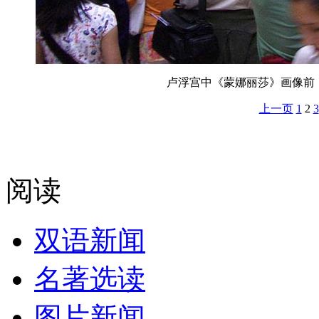
卢浮宫中《蒙娜丽莎》画像前
上一页
1
2
3
阅读
双语新闻
名著选读
图片新闻