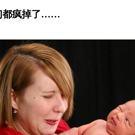
们都疯掉了……