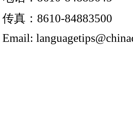
传真：8610-84883500
Email: languagetips@china