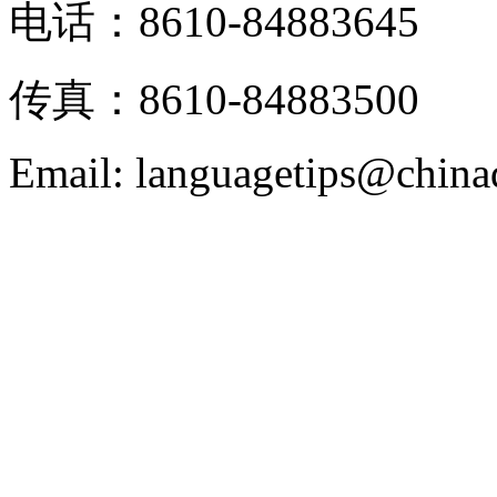
电话：8610-84883645
传真：8610-84883500
Email: languagetips@china