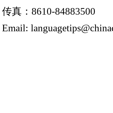
传真：8610-84883500
Email: languagetips@china