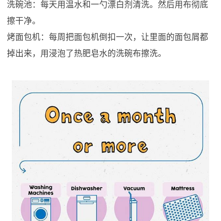
洗碗池：每天用温水和一勺漂白剂清洗。然后用布彻底
擦干净。
烤面包机：每周把面包机倒扣一次，让里面的面包屑都
掉出来，用浸泡了热肥皂水的洗碗布擦洗。