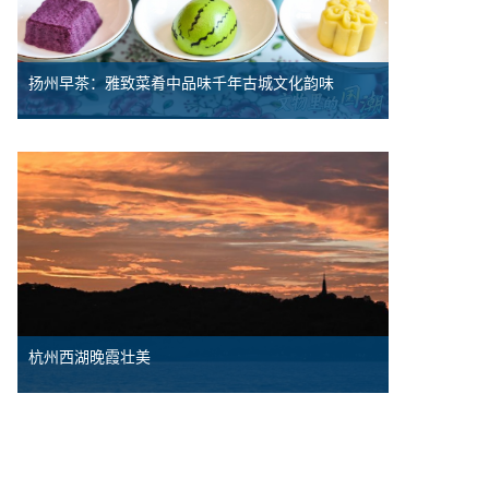
扬州早茶：雅致菜肴中品味千年古城文化韵味
杭州西湖晚霞壮美