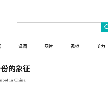
语
译词
图片
视频
听力
身份的象征
ymbol in China