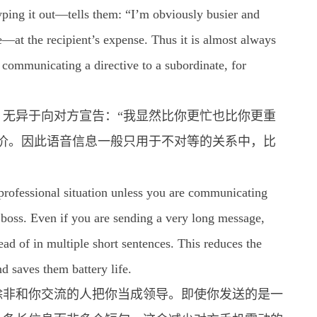
ing it out—tells them: “I’m obviously busier and
—at the recipient’s expense. Thus it is almost always
 communicating a directive to a subordinate, for
无异于向对方宣告：“我显然比你更忙也比你更重
价。因此语音信息一般只用于不对等的关系中，比
rofessional situation unless you are communicating
 boss. Even if you are sending a very long message,
ad of in multiple short sentences. This reduces the
d saves them battery life.
除非和你交流的人把你当成领导。即使你发送的是一