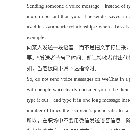
Sending someone a voice message—instead of typ
more important than you.” The sender saves time
used in asymmetric relationships: when a boss is
example.
向某人发送一段语音，而不是把文字打出来，
要。”发送者节省了时间，却让接收者付出代
如，当老板向下属下达指令时。
So, do not send voice messages on WeChat in a p
with people who clearly consider you to be their
type it out—and type it in one long message inste
number of times the recipient’s phone vibrates an
所以，在职场中不要用微信发送语音信息，