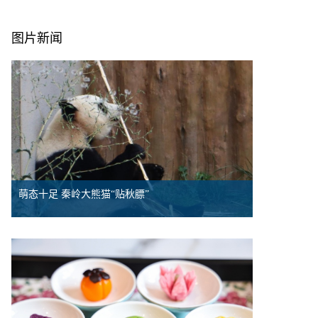
图片新闻
萌态十足 秦岭大熊猫“贴秋膘”