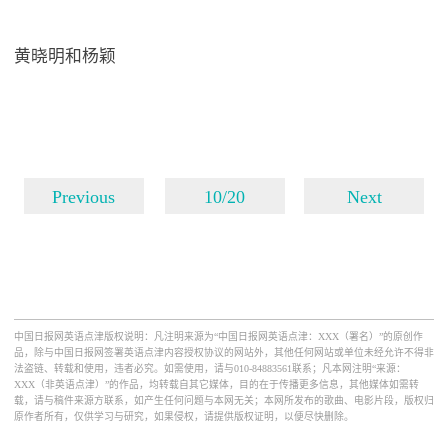
黄晓明和杨颖
Previous
10/20
Next
中国日报网英语点津版权说明：凡注明来源为“中国日报网英语点津：XXX（署名）”的原创作
品，除与中国日报网签署英语点津内容授权协议的网站外，其他任何网站或单位未经允许不得非
法盗链、转载和使用，违者必究。如需使用，请与010-84883561联系；凡本网注明“来源：
XXX（非英语点津）”的作品，均转载自其它媒体，目的在于传播更多信息，其他媒体如需转
载，请与稿件来源方联系，如产生任何问题与本网无关；本网所发布的歌曲、电影片段，版权归
原作者所有，仅供学习与研究，如果侵权，请提供版权证明，以便尽快删除。