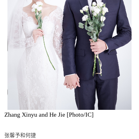
Zhang Xinyu and He Jie [Photo/IC]
张馨予和何捷