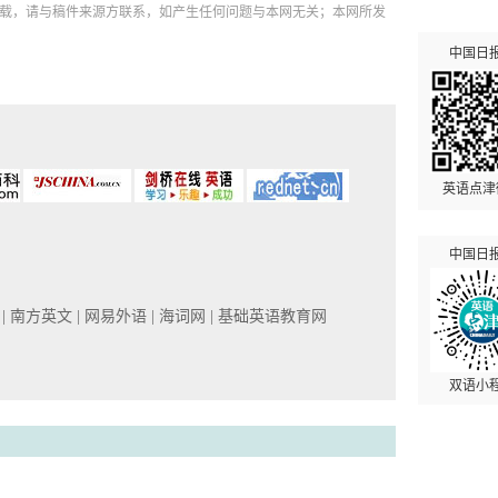
如需转载，请与稿件来源方联系，如产生任何问题与本网无关；本网所发
中国日
英语点津
中国日
网
| 南方英文
| 网易外语
| 海词网
| 基础英语教育网
双语小