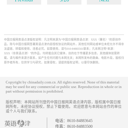
中国日报网英语点津版权说明：凡注明来源为“中国日报网英语点津：XXX（署名）”的原创作
品，除与中国日报网签署英语点津内容授权协议的网站外，其他任何网站或单位未经允许不得非
法盗链、转载和使用，违者必究。如需使用，请与010-84883561联系；凡本网注明“来源：
XXX（非英语点津）”的作品，均转载自其它媒体，目的在于传播更多信息，其他媒体如需转
载，请与稿件来源方联系，如产生任何问题与本网无关；本网所发布的歌曲、电影片段，版权归
原作者所有，仅供学习与研究，如果侵权，请提供版权证明，以便尽快删除。
Copyright by chinadaily.com.cn. All rights reserved. None of this material
may be used for any commercial or public use. Reproduction in whole or in
part without permission is prohibited.
版权声明：本网站所刊登的中国日报网英语点津内容，版权属中国日报
网所有，未经协议授权，禁止下载使用。 欢迎愿意与本网站合作的单位
或个人与我们联系。
电话：
8610-84883645
传真：
8610-84883500