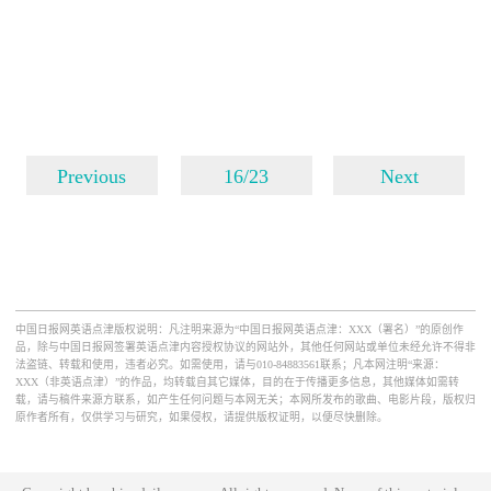
Previous
16/23
Next
中国日报网英语点津版权说明：凡注明来源为“中国日报网英语点津：XXX（署名）”的原创作
品，除与中国日报网签署英语点津内容授权协议的网站外，其他任何网站或单位未经允许不得非
法盗链、转载和使用，违者必究。如需使用，请与010-84883561联系；凡本网注明“来源：
XXX（非英语点津）”的作品，均转载自其它媒体，目的在于传播更多信息，其他媒体如需转
载，请与稿件来源方联系，如产生任何问题与本网无关；本网所发布的歌曲、电影片段，版权归
原作者所有，仅供学习与研究，如果侵权，请提供版权证明，以便尽快删除。