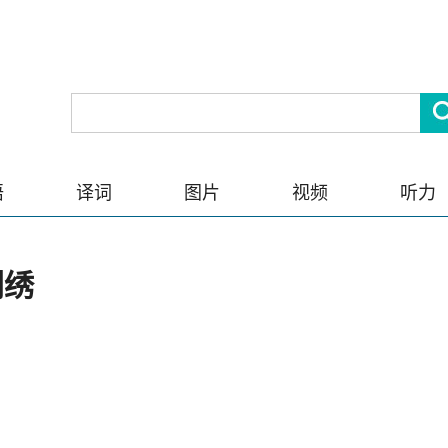
语
译词
图片
视频
听力
刺绣