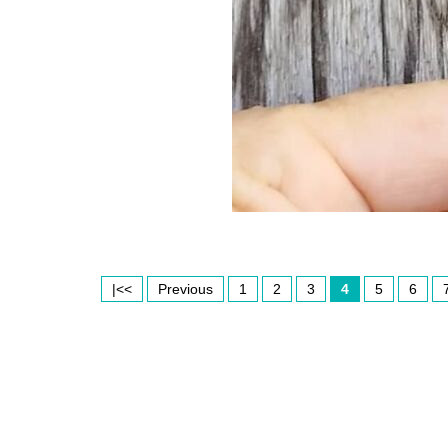
|<<
Previous
1
2
3
4
5
6