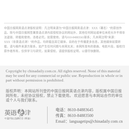
中国日报网英语点津版权说明：凡注明来源为“中国日报网英语点津：XXX（署名）”的原创作
品，除与中国日报网签署英语点津内容授权协议的网站外，其他任何网站或单位未经允许不得非
法盗链、转载和使用，违者必究。如需使用，请与010-84883561联系；凡本网注明“来源：
XXX（非英语点津）”的作品，均转载自其它媒体，目的在于传播更多信息，其他媒体如需转
载，请与稿件来源方联系，如产生任何问题与本网无关；本网所发布的歌曲、电影片段，版权归
原作者所有，仅供学习与研究，如果侵权，请提供版权证明，以便尽快删除。
Copyright by chinadaily.com.cn. All rights reserved. None of this material
may be used for any commercial or public use. Reproduction in whole or in
part without permission is prohibited.
版权声明：本网站所刊登的中国日报网英语点津内容，版权属中国日报
网所有，未经协议授权，禁止下载使用。 欢迎愿意与本网站合作的单位
或个人与我们联系。
电话：
8610-84883645
传真：
8610-84883500
Email：
languagetips@chinadaily.com.cn