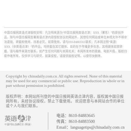
中国日报网英语点津版权说明：凡注明来源为“中国日报网英语点津：XXX（署名）”的原创作
品，除与中国日报网签署英语点津内容授权协议的网站外，其他任何网站或单位未经允许不得非
法盗链、转载和使用，违者必究。如需使用，请与010-84883561联系；凡本网注明“来源：
XXX（非英语点津）”的作品，均转载自其它媒体，目的在于传播更多信息，其他媒体如需转
载，请与稿件来源方联系，如产生任何问题与本网无关；本网所发布的歌曲、电影片段，版权归
原作者所有，仅供学习与研究，如果侵权，请提供版权证明，以便尽快删除。
Copyright by chinadaily.com.cn. All rights reserved. None of this material
may be used for any commercial or public use. Reproduction in whole or in
part without permission is prohibited.
版权声明：本网站所刊登的中国日报网英语点津内容，版权属中国日报
网所有，未经协议授权，禁止下载使用。 欢迎愿意与本网站合作的单位
或个人与我们联系。
电话：
8610-84883645
传真：
8610-84883500
Email：
languagetips@chinadaily.com.cn