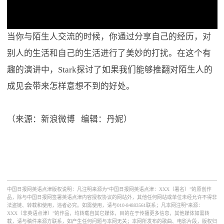
当你与陌生人交流的时候，你通过分享自己的经历，对
别人的生活和自己的生活进行了美妙的打扰。在这个有
趣的演讲中，Stark探讨了如果我们能够推翻对陌生人的
成见会带来怎样意想不到的好处。
（来源：新浪微博 编辑：丹妮）
中国日报网英语点津版权说明：凡注明来源为“中国日报网英语点津：XXX（署名）”的原创作
品，除与中国日报网签署英语点津内容授权协议的网站外，其他任何网站或单位未经允许不得非
法盗链、转载和使用，违者必究。如需使用，请与010-84883561联系；凡本网注明“来源：
XXX（非英语点津）”的作品，均转载自其它媒体，目的在于传播更多信息，其他媒体如需转
载，请与稿件来源方联系，如产生任何问题与本网无关；本网所发布的歌曲、电影片段，版权归