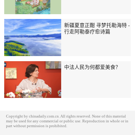
新疆夏意正酣 寻梦托勒海特 -
行走阿勒泰疗愈诗篇
中法人民为何都爱美食？
Copyright by chinadaily.com.cn. All rights reserved. None of this material
may be used for any commercial or public use. Reproduction in whole or in
part without permission is prohibited.