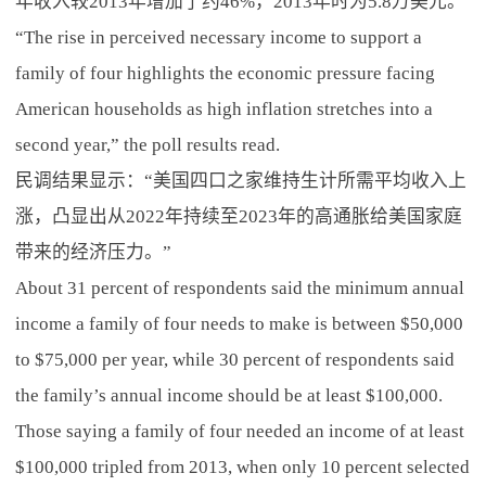
年收入较2013年增加了约46%，2013年时为5.8万美元。
“The rise in perceived necessary income to support a
family of four highlights the economic pressure facing
American households as high inflation stretches into a
second year,” the poll results read.
民调结果显示：“美国四口之家维持生计所需平均收入上
涨，凸显出从2022年持续至2023年的高通胀给美国家庭
带来的经济压力。”
About 31 percent of respondents said the minimum annual
income a family of four needs to make is between $50,000
to $75,000 per year, while 30 percent of respondents said
the family’s annual income should be at least $100,000.
Those saying a family of four needed an income of at least
$100,000 tripled from 2013, when only 10 percent selected