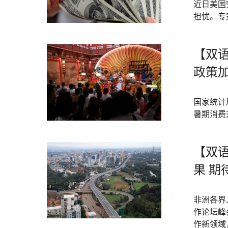
近日美国
担忧。专
【双语
政策
国家统计
暑期消费
【双
果 
非洲各界
作论坛峰
作新领域