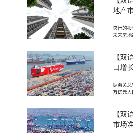
【双
地产
央行的报
未来房地
【双
口增长
据海关总署
万亿元人
【双
市场