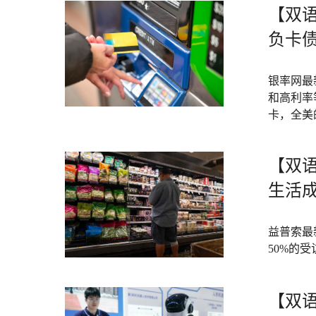
【双
负卡
银率网最
和高利率
卡，全美
【双
生活
益普索最
50%的
【双