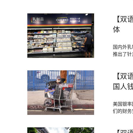
【双
体
国内外乳
推出了针
【双
国人钱
美国银率网
们的财务