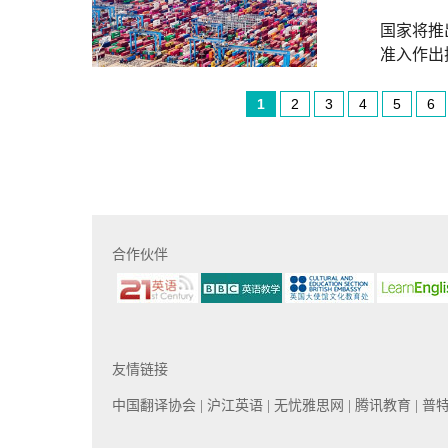
国家将推
准入作出
1
2
3
4
5
6
合作伙伴
友情链接
中国翻译协会
| 沪江英语
| 无忧雅思网
| 腾讯教育
| 