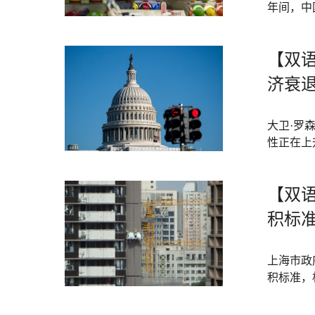
年间，中
【双
济衰退
大卫·罗
性正在上
【双
积标
上海市政
积标准，