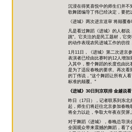
沉浸在得奖喜悦中的师生们并不
歌舞团编导丁伟已经决定，要把
《进城》两次进京送审 将颠覆
凡是看过舞蹈《进城》的人都说，
跳”。它关注的是民工题材，它
的动作表现农民进城工作的彷徨
1月11日，《进城》第二次进京
表演者已经由比赛时的12人增加
入其中，整个舞蹈的长度也由比赛
是为了适应春晚的要求。再次看
的丁伟说，“这个舞蹈让所有人
标准的颠覆。”
《进城》30日到京联排 金越说
昨日（17日），记者联系到东北
起，师生们将赶往北京参加春晚
将全力以赴，争取大年夜在荧屏
对于舞蹈《进城》，春晚总导演
全国观众带来震撼的舞蹈，看了