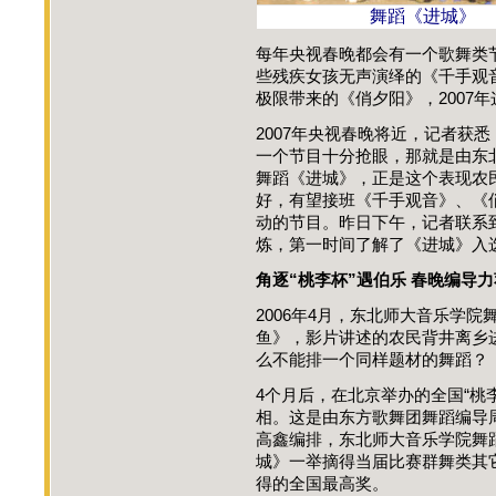
舞蹈《进城》
每年央视春晚都会有一个歌舞类节
些残疾女孩无声演绎的《千手观音
极限带来的《俏夕阳》，2007
2007年央视春晚将近，记者获
一个节目十分抢眼，那就是由东
舞蹈《进城》，正是这个表现农
好，有望接班《千手观音》、《俏
动的节目。昨日下午，记者联系
炼，第一时间了解了《进城》入
角逐“桃李杯”遇伯乐 春晚编导
2006年4月，东北师大音乐学
鱼》，影片讲述的农民背井离乡
么不能排一个同样题材的舞蹈？
4个月后，在北京举办的全国“桃
相。这是由东方歌舞团舞蹈编导
高鑫编排，东北师大音乐学院舞
城》一举摘得当届比赛群舞类其
得的全国最高奖。