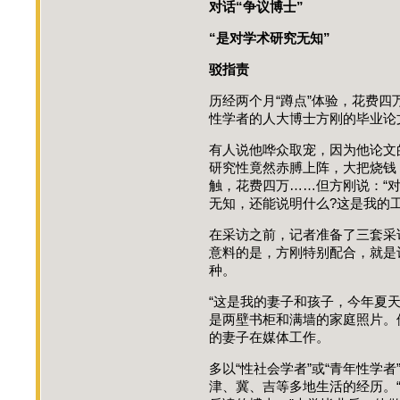
对话“争议博士”
“是对学术研究无知”
驳指责
历经两个月“蹲点”体验，花费
性学者的人大博士方刚的毕业论
有人说他哗众取宠，因为他论文
研究性竟然赤膊上阵，大把烧钱
触，花费四万……但方刚说：“
无知，还能说明什么?这是我的工
在采访之前，记者准备了三套采
意料的是，方刚特别配合，就是
种。
“这是我的妻子和孩子，今年夏
是两壁书柜和满墙的家庭照片。
的妻子在媒体工作。
多以“性社会学者”或“青年性学者
津、冀、吉等多地生活的经历。