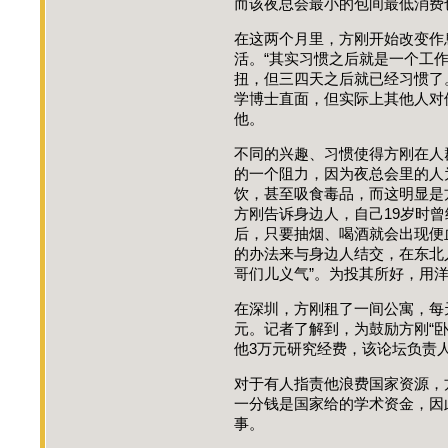
而该夜总会最小的包间最低消费也
在这两个月里，方刚开始改变作
活。“其实习惯之后就是一个工
扭，但三四天之后就已经习惯了
学博士直面，但实际上其他人对
他。
不同的兴趣、习惯使得方刚在人
的一个阻力，因为夜总会里的人
饮，甚至吸食毒品，而这明显是
方刚告诉身边人，自己19岁时
后，只要抽烟、喝酒就会出现便
的办法来与身边人结交，在东北
哥们儿义气”。为投其所好，用
在深圳，方刚租了一间公寓，每天
元。记者了解到，为鼓励方刚“卧
他3万元研究经费，该论坛负责
对于有人指责他浪费国家资源，
一分钱是国家给的学术资金，因
事。