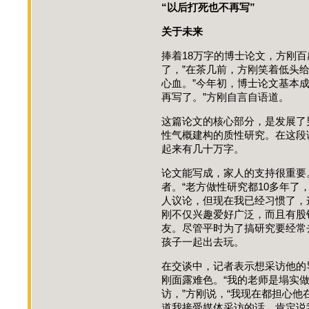
“以后打死也不再写”
关于未来
捧着18万字的博士论文，方刚百
了，”在茶几前，方刚笑着低头
心血。”今年初，博士论文基本
再写了。”方刚自言自语道。
这篇论文的核心部分，是发展了
性气概建构的质性研究。在这段
起来有几十万字。
论文能写成，家人的支持很重要
者。“老方做性研究都10多年了
人议论，但现在我已经习惯了，
刚不仅兴趣爱好广泛，而且有股
友。尽管平时为了搞研究要经常
孩子一起出去玩。
在交谈中，记者表示想采访他的
刚面露难色。“我的老师是塌实
访，”方刚说，“我现在都担心
道我接受媒体采访的话，肯定说