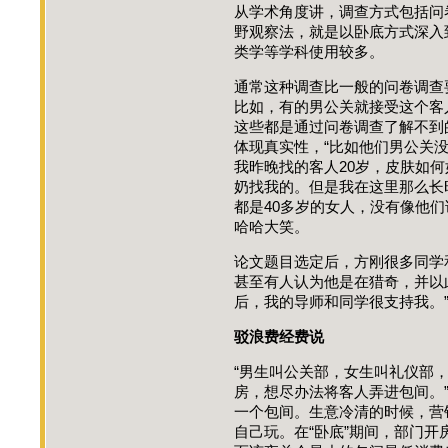
从学术角度讲，调查方式包括问
野观察法，就是以卧底方式深入
类学等学科使用较多。
通常这种调查比一般的问卷调查
比如，有的男公关就接受这个客
这些都是通过问卷调查了解不到
体现真实性，“比如他们男公关
我昨晚找的客人20岁，皮肤如
奶找我的。但是我在这里那么长
都是40多岁的女人，没有像他们
哈哈大笑。
论文题目选定后，方刚很多同学
甚至有人认为他是在猎奇，并以
后，我的导师和同学很支持我。
驳浪费经费说
“男生叫公关部，女生叫礼仪部
房，想尽办法将客人弄进包间。
一个包间。生意冷清的时候，营
自己玩。在“卧底”期间，部门