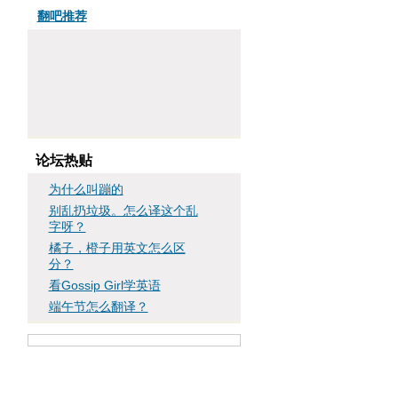
翻吧推荐
论坛热贴
为什么叫蹦的
别乱扔垃圾。怎么译这个乱
字呀？
橘子，橙子用英文怎么区
分？
看Gossip Girl学英语
端午节怎么翻译？