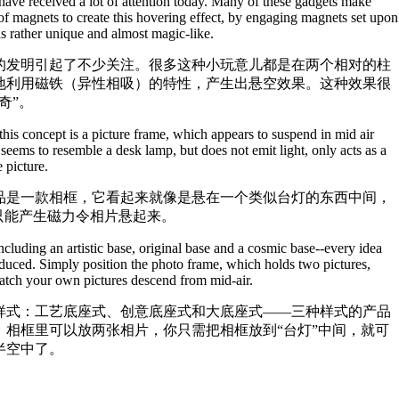
 have received a lot of attention today. Many of these gadgets make
 of magnets to create this hovering effect, by engaging magnets set upon
is rather unique and almost magic-like.
的发明引起了不少关注。很多这种小玩意儿都是在两个相对的柱
地利用磁铁（异性相吸）的特性，产生出悬空效果。这种效果很
奇”。
e this concept is a picture frame, which appears to suspend in mid air
eems to resemble a desk lamp, but does not emit light, only acts as a
 picture.
品是一款相框，它看起来就像是悬在一个类似台灯的东西中间，
只能产生磁力令相片悬起来。
including an artistic base, original base and a cosmic base--every idea
uced. Simply position the photo frame, which holds two pictures,
tch your own pictures descend from mid-air.
样式：工艺底座式、创意底座式和大底座式——三种样式的产品
。相框里可以放两张相片，你只需把相框放到“台灯”中间，就可
半空中了。
）