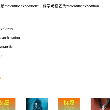
ntific expedition”，科学考察团为“scientific expedition
plorers
rch station
tarctic
辑）
s