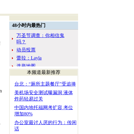
南
本频道最新推荐
台北：“厕所主题餐厅”受追捧
n
美机场安全测试曝漏洞 液体
炸药轻易过关
中国内地托福网考扩容 考位
增加80%
办公室最讨人厌的行为：传闲
介
话