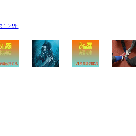
s
死亡之组”