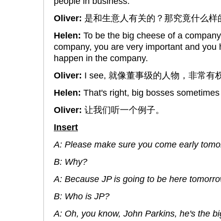
people in business.
Oliver:
是和生意人有关的？那究竟什么样
Helen:
To be the big cheese of a company, 
company, you are very important and you 
happen in the company.
Oliver:
I see, 就像董事级的人物，非常
Helen:
That's right, big bosses sometimes a
Oliver:
让我们听一个例子。
Insert
A: Please make sure you come early tomo
B: Why?
A: Because JP is going to be here tomorro
B: Who is JP?
A: Oh, you know, John Parkins, he's the bi