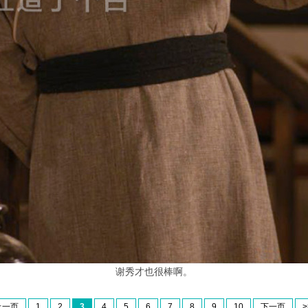
谢秀才也很棒啊。
上一页
1
2
3
4
5
6
7
8
9
10
下一页
>