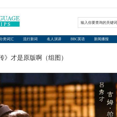
分类词汇
流行新词
名人演讲
BBC英语
新闻播报
传》才是原版啊（组图）