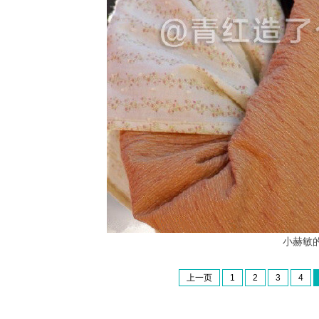
小赫敏
上一页
1
2
3
4