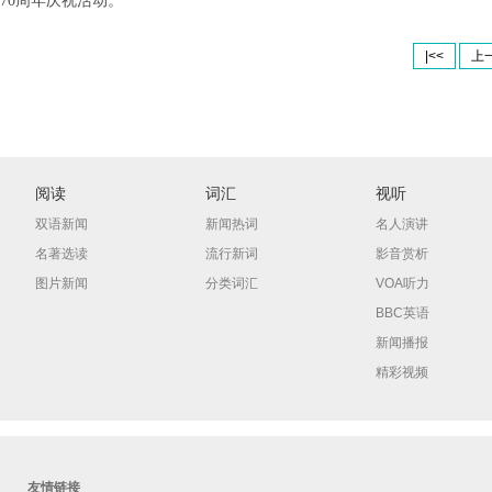
70周年庆祝活动。
|<<
上
阅读
词汇
视听
双语新闻
新闻热词
名人演讲
名著选读
流行新词
影音赏析
图片新闻
分类词汇
VOA听力
BBC英语
新闻播报
精彩视频