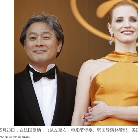
5月23日，在法国戛纳，（从左至右）电影节评委、韩国导演朴赞郁、美