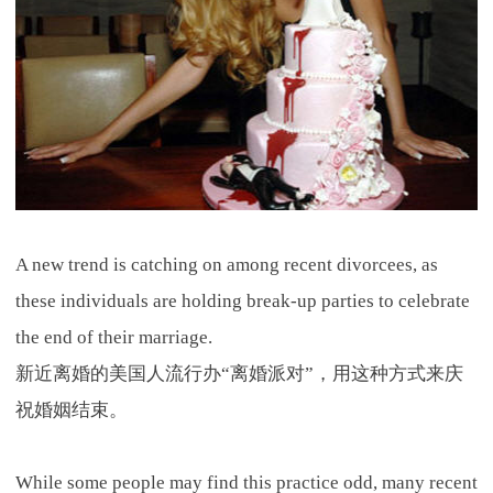
A new trend is catching on among recent divorcees, as
these individuals are holding break-up parties to celebrate
the end of their marriage.
新近离婚的美国人流行办“离婚派对”，用这种方式来庆
祝婚姻结束。
While some people may find this practice odd, many recent