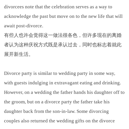
divorcees note that the celebration serves as a way to
acknowledge the past but move on to the new life that will
await post-divorce.
有些人也许会觉得这一做法很各色，但许多现在的离婚
者认为这种庆祝方式既是承认过去，同时也标志着就此
展开新生活。
Divorce party is similar to wedding party in some way,
with guests indulging in extravagant eating and drinking.
However, on a wedding the father hands his daughter off to
the groom, but on a divorce party the father take his
daughter back from the son-in-law. Some divorcing
couples also returned the wedding gifts on the divorce