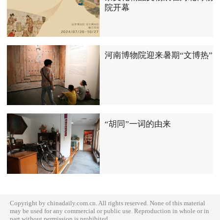
院开幕
河南博物院迎来暑期“文博热”
“胡同”一词的由来
Copyright by chinadaily.com.cn. All rights reserved. None of this material
may be used for any commercial or public use. Reproduction in whole or in
part without permission is prohibited.