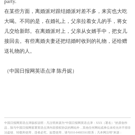
party.
在某些方面，离婚派对跟结婚派对差不多，来宾也大吃
大喝。不同的是，在婚礼上，父亲拉着女儿的手，将女
儿交给新郎。在离婚派对上，父亲从女婿手中，把女儿
接回去。有些离婚夫妻还把结婚时收到的礼物，还给赠
送礼物的人。
（中国日报网英语点津 陈丹妮）
中国日报网英语点津版权说明：凡注明来源为“中国日报网英语点津：XXX（署名）”的原创作
品，除与中国日报网签署英语点津内容授权协议的网站外，其他任何网站或单位未经允许不得非
法盗链、转载和使用，违者必究。如需使用，请与010-84883561联系；凡本网注明“来源：