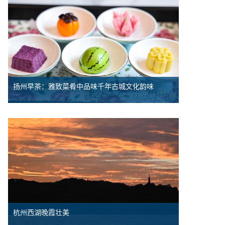
扬州早茶：雅致菜肴中品味千年古城文化韵味
杭州西湖晚霞壮美