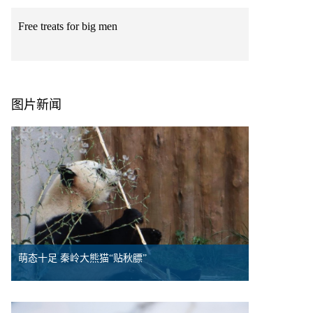
Free treats for big men
图片新闻
萌态十足 秦岭大熊猫“贴秋膘”