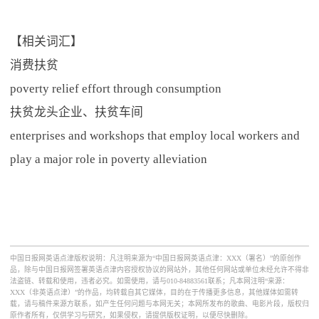
【相关词汇】
消费扶贫
poverty relief effort through consumption
扶贫龙头企业、扶贫车间
enterprises and workshops that employ local workers and
play a major role in poverty alleviation
中国日报网英语点津版权说明：凡注明来源为“中国日报网英语点津：XXX（署名）”的原创作
品，除与中国日报网签署英语点津内容授权协议的网站外，其他任何网站或单位未经允许不得非
法盗链、转载和使用，违者必究。如需使用，请与010-84883561联系；凡本网注明“来源：
XXX（非英语点津）”的作品，均转载自其它媒体，目的在于传播更多信息，其他媒体如需转
载，请与稿件来源方联系，如产生任何问题与本网无关；本网所发布的歌曲、电影片段，版权归
原作者所有，仅供学习与研究，如果侵权，请提供版权证明，以便尽快删除。