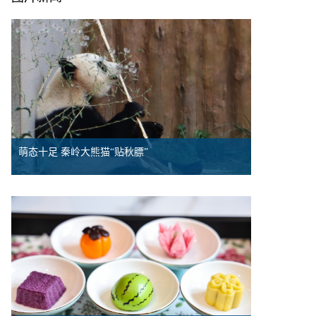
萌态十足 秦岭大熊猫“贴秋膘”