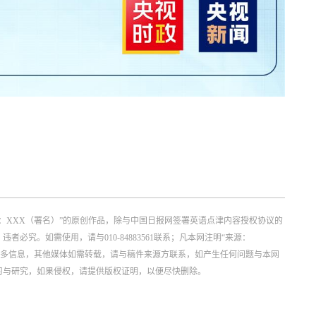
：XXX（署名）”的原创作品，除与中国日报网签署英语点津内容授权协议的
究。如需使用，请与010-84883561联系；凡本网注明“来源：
更多信息，其他媒体如需转载，请与稿件来源方联系，如产生任何问题与本网
习与研究，如果侵权，请提供版权证明，以便尽快删除。