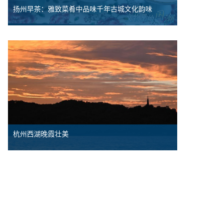
扬州早茶：雅致菜肴中品味千年古城文化韵味
杭州西湖晚霞壮美