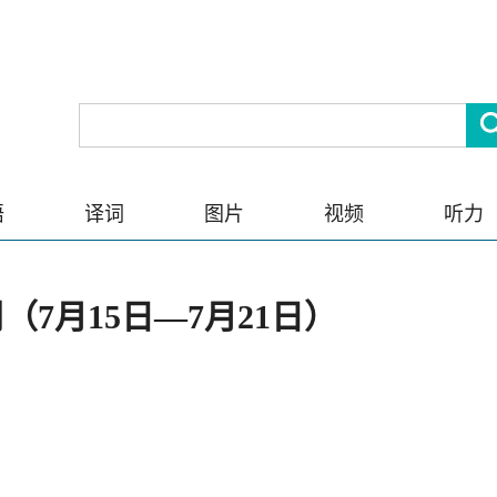
语
译词
图片
视频
听力
7月15日—7月21日）