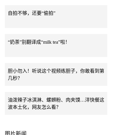
自拍不够，还要“偷拍”
“奶茶”别翻译成“milk tea”啦！
胆小勿入！听说这个视频练胆子，你敢看到第
几秒？
油泼辣子冰淇淋、螺蛳粉、肉夹馍…洋快餐这
波本土化，网友怎么看？
图片新闻