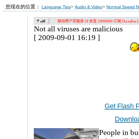
您现在的位置：
>
>
Language Tips
Audio & Video
Normal Speed 
Not all viruses are malicious
[ 2009-09-01 16:19 ]
Get Flash 
Downlo
People in bu