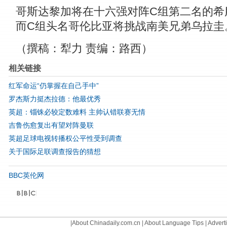
哥斯达黎加将在十六强对阵C组第二名的希
而C组头名哥伦比亚将挑战南美兄弟乌拉圭
（撰稿：犁力 责编：路西）
相关链接
红军命运“仍掌握在自己手中”
罗杰斯力挺杰拉德：他最优秀
英超：锱铢必较定数难料 主帅认错联赛无情
吉鲁伤愈复出有望对阵曼联
英超足球电视转播权公平性受到调查
关于国际足联调查报告的猜想
BBC英伦网
©