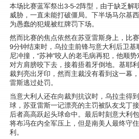
本场比赛蓝军祭出3-5-2阵型，由于缺乏解
威胁，一直未能打破僵局。下半场马尔基
为愚蠢的犯规被红牌罚下场。
然而比赛的焦点依然在苏亚雷斯身上，比
9分钟结束时，乌拉圭前锋与意大利后卫基
尼冲撞，“苏神”咬人的老毛病再犯，他顺势
对方肩膀咬下去，接着捂着牙倒地。基耶
裁判亮出牙印，然而主裁没有看到这一幕
雷斯逃过处罚。
当意大利人还在向裁判抗议时，乌拉圭得
球，苏亚雷斯一记漂亮的主罚被队友戈丁
后者高高跃起头球命中。最后时刻意大利
将布冯在内全军压上，但是南美人最终守
利。