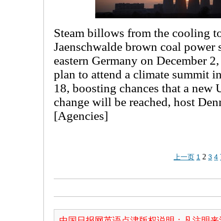
Steam billows from the cooling to
Jaenschwalde brown coal power s
eastern Germany on December 2, 
plan to attend a climate summit
18, boosting chances that a new U
change will be reached, host Den
[Agencies]
2
上一页
1
3
4
中国日报网英语点津版权说明：凡注明来